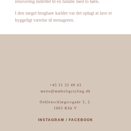
renovering indrettet til en familie med to børn.
I den meget brugbare kælder var det oplagt at lave et
hyggeligt værelse til teenageren.
+45 31 32 49 43
mette@mmboligstyling.dk
Oehlenschlægersgade 3, 2.
1663 Kbh V
INSTAGRAM
/
FACEBOOK